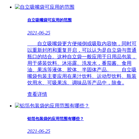
自立吸嘴袋可应用的范围
2021-06-25
自立吸嘴袋更方便倾倒或吸取内容物，同时可
以重新封闭和重复开启，可以认为是自立袋与普通
瓶口的结合。这种自立袋一般应用于日用品包装，
用于盛装饮料、沐浴露、洗发水，番茄酱、食用
油、果冻等液体、胶体、半固体产品。 自立吸
嘴袋包装主要应用在果汁饮料、运动型饮料、瓶装
饮用水、可吸果冻、调味品等产品中，除食..
查看详情
铝箔包装袋的应用范围有哪些？
2021-06-25