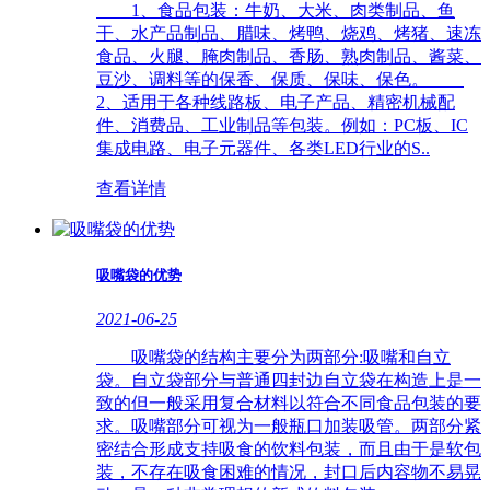
1、食品包装：牛奶、大米、肉类制品、鱼
干、水产品制品、腊味、烤鸭、烧鸡、烤猪、速冻
食品、火腿、腌肉制品、香肠、熟肉制品、酱菜、
豆沙、调料等的保香、保质、保味、保色。
2、适用于各种线路板、电子产品、精密机械配
件、消费品、工业制品等包装。例如：PC板、IC
集成电路、电子元器件、各类LED行业的S..
查看详情
吸嘴袋的优势
2021-06-25
吸嘴袋的结构主要分为两部分:吸嘴和自立
袋。自立袋部分与普通四封边自立袋在构造上是一
致的但一般采用复合材料以符合不同食品包装的要
求。吸嘴部分可视为一般瓶口加装吸管。两部分紧
密结合形成支持吸食的饮料包装，而且由于是软包
装，不存在吸食困难的情况，封口后内容物不易晃