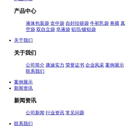
产品中心
液体包装袋
盒中袋
自封拉链袋
牛初乳袋
卷膜
真
空袋
双自立袋
皂液袋
铝箔/镀铝袋
关于我们
关于我们
公司简介
康迪实力
荣誉证书
企业风采
案例展示
联系我们
案例展示
新闻资讯
新闻资讯
公司新闻
行业资讯
常见问题
联系我们