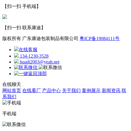
【扫一扫 手机端】
【扫一扫 联系康迪】
版权所有 广东康迪包装制品有限公司
粤ICP备19084111号
在线客服
134-1230-3528
huadi2003@yeah.net
在线聊天
网站首页
在线看厂
产品中心
关于我们
案例展示
新闻资讯
联
系我们
手机端