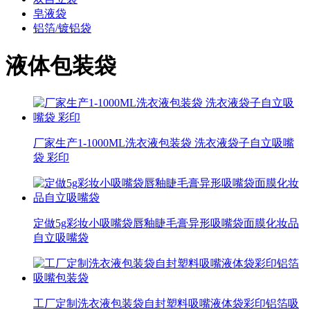
皂液袋
铝箔/镀铝袋
液体包装袋
厂家生产1-1000ML洗衣液包装袋 洗衣液袋子自立吸嘴
袋 彩印
定做5g彩妆小吸嘴袋唇釉睫毛膏异形吸嘴袋面膜化妆品
自立吸嘴袋
工厂定制洗衣液包装袋自封塑料吸嘴液体袋彩印铝箔吸