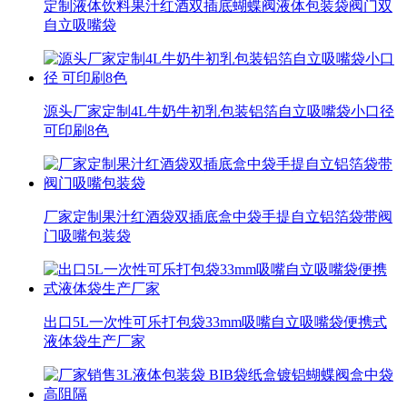
定制液体饮料果汁红酒双插底蝴蝶阀液体包装袋阀门双
自立吸嘴袋
源头厂家定制4L牛奶牛初乳包装铝箔自立吸嘴袋小口径
可印刷8色
厂家定制果汁红酒袋双插底盒中袋手提自立铝箔袋带阀
门吸嘴包装袋
出口5L一次性可乐打包袋33mm吸嘴自立吸嘴袋便携式
液体袋生产厂家