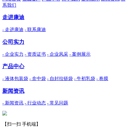
系我们
走进康迪
- 走进康迪
- 联系康迪
公司实力
- 企业实力
- 资质证书
- 企业风采
- 案例展示
产品中心
- 液体包装袋
- 盒中袋
- 自封拉链袋
- 牛初乳袋
- 卷膜
新闻资讯
- 新闻资讯
- 行业动态
- 常见问题
【扫一扫 手机端】