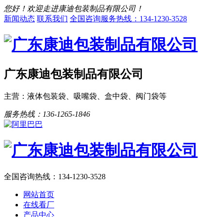
您好！欢迎走进康迪包装制品有限公司！
新闻动态
联系我们
全国咨询服务热线：134-1230-3528
广东康迪包装制品有限公司
主营：液体包装袋、吸嘴袋、盒中袋、阀门袋等
服务热线：
136-1265-1846
全国咨询热线：
134-1230-3528
网站首页
在线看厂
产品中心