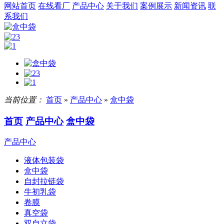
网站首页
在线看厂
产品中心
关于我们
案例展示
新闻资讯
联
系我们
当前位置：
首页
»
产品中心
»
盒中袋
首页
产品中心
盒中袋
产品中心
液体包装袋
盒中袋
自封拉链袋
牛初乳袋
卷膜
真空袋
双自立袋