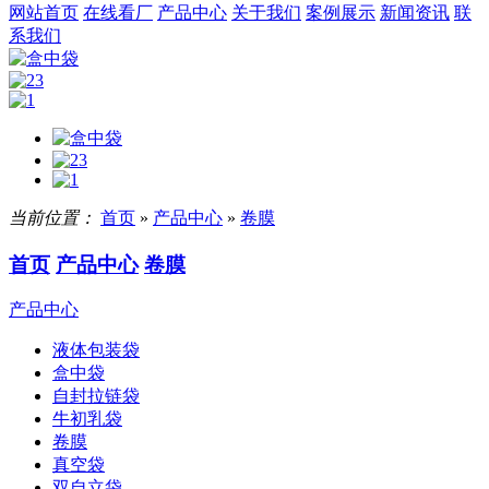
网站首页
在线看厂
产品中心
关于我们
案例展示
新闻资讯
联
系我们
当前位置：
首页
»
产品中心
»
卷膜
首页
产品中心
卷膜
产品中心
液体包装袋
盒中袋
自封拉链袋
牛初乳袋
卷膜
真空袋
双自立袋