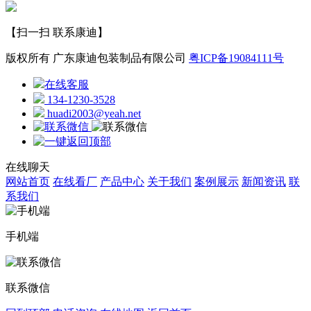
【扫一扫 联系康迪】
版权所有 广东康迪包装制品有限公司
粤ICP备19084111号
在线客服
134-1230-3528
huadi2003@yeah.net
在线聊天
网站首页
在线看厂
产品中心
关于我们
案例展示
新闻资讯
联
系我们
手机端
联系微信