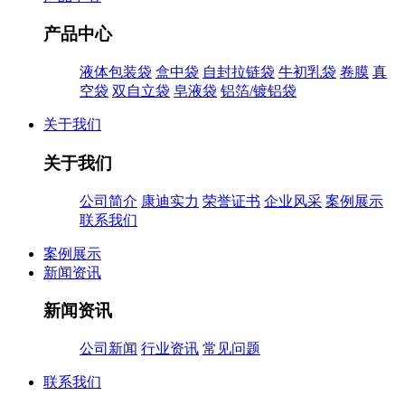
产品中心
液体包装袋
盒中袋
自封拉链袋
牛初乳袋
卷膜
真
空袋
双自立袋
皂液袋
铝箔/镀铝袋
关于我们
关于我们
公司简介
康迪实力
荣誉证书
企业风采
案例展示
联系我们
案例展示
新闻资讯
新闻资讯
公司新闻
行业资讯
常见问题
联系我们